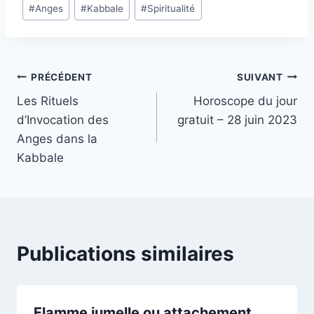
Étiquettes
#
Anges
#
Kabbale
#
Spiritualité
de
la
publication :
Navigation
PRÉCÉDENT
SUIVANT
Les Rituels
Horoscope du jour
de
d’Invocation des
gratuit – 28 juin 2023
l’article
Anges dans la
Kabbale
Publications similaires
Flamme jumelle ou attachement