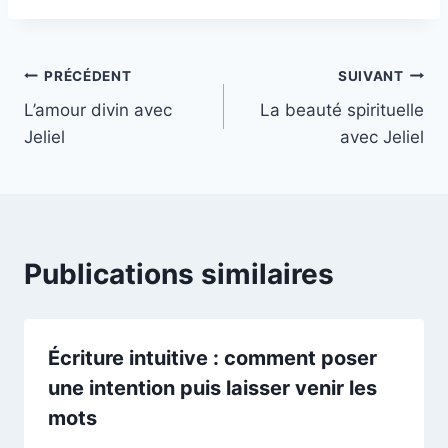
la
publication :
Navigation
PRÉCÉDENT
SUIVANT
L’amour divin avec
La beauté spirituelle
de
Jeliel
avec Jeliel
l’article
Publications similaires
Écriture intuitive : comment poser
une intention puis laisser venir les
mots