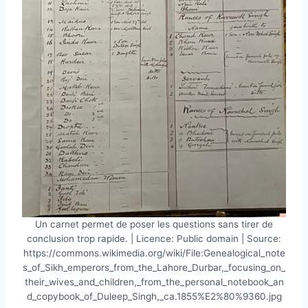
Un carnet permet de poser les questions sans tirer de
conclusion trop rapide. | Licence: Public domain | Source:
https://commons.wikimedia.org/wiki/File:Genealogical_note
s_of_Sikh_emperors_from_the_Lahore_Durbar,_focusing_on_
their_wives_and_children,_from_the_personal_notebook_an
d_copybook_of_Duleep_Singh,_ca.1855%E2%80%9360.jpg