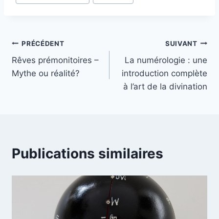
de
la
publication :
Navigation
PRÉCÉDENT
SUIVANT
Rêves prémonitoires –
La numérologie : une
de
Mythe ou réalité?
introduction complète
l’article
à l’art de la divination
Publications similaires