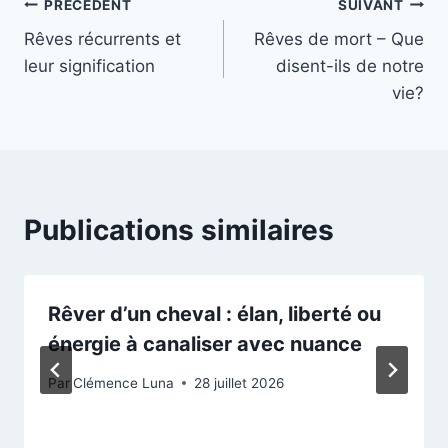
Navigation
PRÉCÉDENT
SUIVANT
Rêves récurrents et
Rêves de mort – Que
de
leur signification
disent-ils de notre
l’article
vie?
Publications similaires
Rêver d’un cheval : élan, liberté ou
énergie à canaliser avec nuance
Par
Clémence Luna
28 juillet 2026