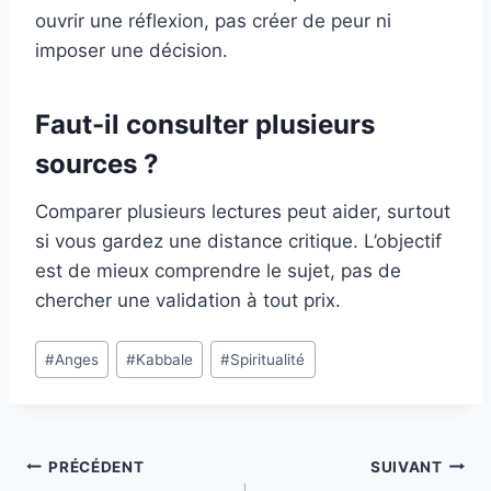
ouvrir une réflexion, pas créer de peur ni
imposer une décision.
Faut-il consulter plusieurs
sources ?
Comparer plusieurs lectures peut aider, surtout
si vous gardez une distance critique. L’objectif
est de mieux comprendre le sujet, pas de
chercher une validation à tout prix.
Étiquettes
#
Anges
#
Kabbale
#
Spiritualité
de
la
publication :
Navigation
PRÉCÉDENT
SUIVANT