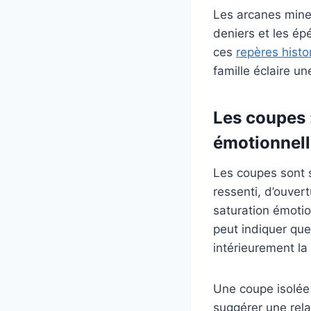
Les arcanes mineu
deniers et les épé
ces
repères histo
famille éclaire u
Les coupes 
émotionnel
Les coupes sont s
ressenti, d’ouver
saturation émoti
peut indiquer que
intérieurement la 
Une coupe isolée
suggérer une rela