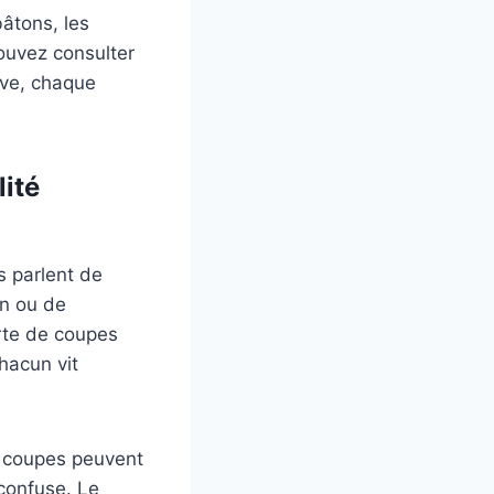
bâtons, les
pouvez consulter
ive, chaque
lité
s parlent de
en ou de
rte de coupes
chacun vit
s coupes peuvent
 confuse. Le