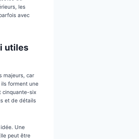
ieurs, les
parfois avec
 utiles
s majeurs, car
 ils forment une
it cinquante-six
s et de détails
 idée. Une
lle peut être