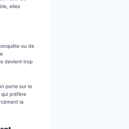
le, elles
e conquête ou de
de
ie devient trop
n porte sur le
 qui préfère
orcément la