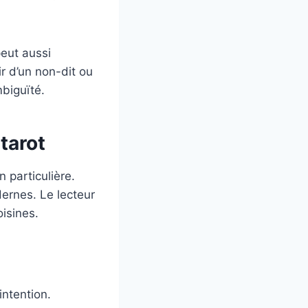
peut aussi
ir d’un non-dit ou
mbiguïté.
tarot
 particulière.
ernes. Le lecteur
oisines.
intention.